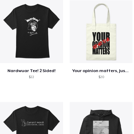
Nardwuar Tee! 2 Sided!
Your opinion matters, Just not to me!
$22
$20