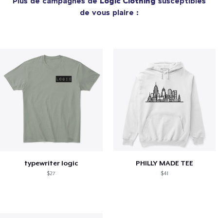
Plus de campagnes de
Logic Clothing
susceptibles
de vous plaire :
typewriter logic
PHILLY MADE TEE
$27
$41