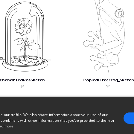
EnchantedRosSketch
TropicalTreeFrog_Sketc
$3
$2
e our traffic. We also share information about your use of our
 combine it with other information that you’ve provided to them or
ad more