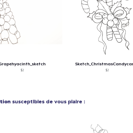
Grapehyacinth_sketch
Sketch_ChristmasCandyca
$2
$2
ation
susceptibles de vous plaire :