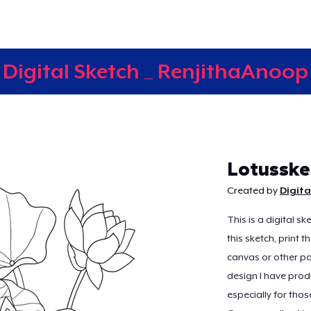
Digital Sketch _ RenjithaAnoop
Continuer
Lotusske
Created by
Digita
This is a digital s
this sketch, print 
canvas or other pai
design I have prod
especially for thos