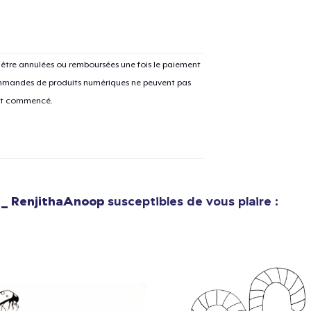
tre annulées ou remboursées une fois le paiement
e ajouté au
Panier
V
 commandes de produits numériques ne peuvent pas
ent commencé.
Procéder à la
Continuer Mes
Vérification
h _ RenjithaAnoop
susceptibles de vous plaire :