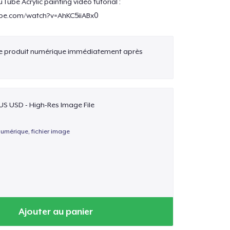
ube Acrylic painting video tutorial :
ube.com/watch?v=AhKC5iiABx0
ce produit numérique immédiatement après
US USD - High-Res Image File
umérique, fichier image
Ajouter au panier