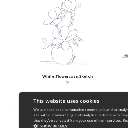
White_Flowervase_Sketch
$2
This website uses cookies
We use cookies to personalise content, ads and to analys
site with our advertising and analytics partners who may
Report this product
that they’ve collected from your use of their services.
Re
SHOW DETAILS