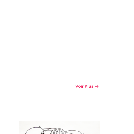
oir le Panier
Qté
 Achats
Voir Plus