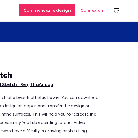
Commencez le design
Connexion
tch
l Sketch _ RenjithaAnoop
ketch of a beautiful Lotus flower. You can download
the design on paper, and transfer the design on
nting surfaces. This will help you to recreate the
uced in my YouTube painting tutorial Video,
e who have difficulty in drawing or sketching.