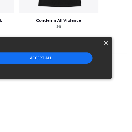
k
Condemn All Violence
$41
×
ACCEPT ALL
strictly necessary cookies.