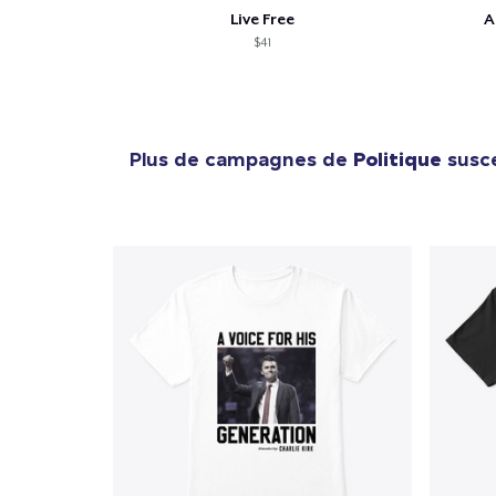
Live Free
A
$41
Plus de campagnes de
Politique
susce