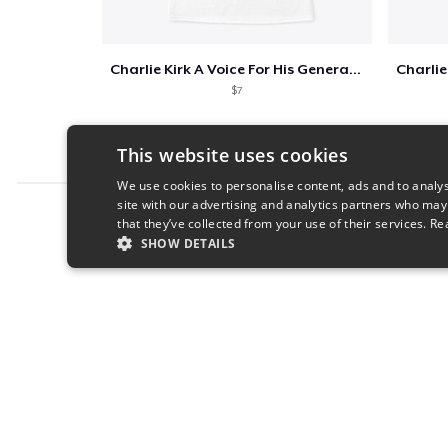
Charlie Kirk A Voice For His Generation
$7
This website uses cookies
We use cookies to personalise content, ads and to analys
site with our advertising and analytics partners who may
Report this product
that they’ve collected from your use of their services.
Re
SHOW DETAILS
STRICTLY NECESSARY
PERFORMANC
S
Strictly necessary cookies allow core website functionality s
Name
Provider
/
Domain
Expiratio