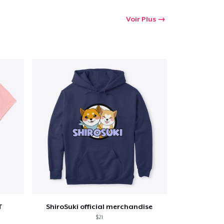
oir le Panier
Voir Plus
Qté
 Achats
T
ShiroSuki official merchandise
$21