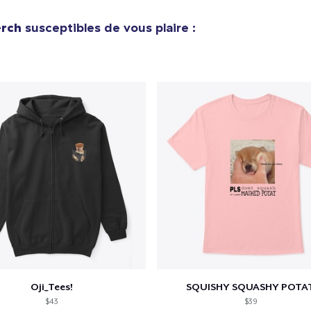
e ajouté au
Panier
V
rch
susceptibles de vous plaire :
Procéder à la
Continuer Mes
Vérification
Die Cut Sticker
7,99 $US
Unisex Classic Pullover Hoodie
32,99 $US
Classic Crew Neck T-Shirt
20,99 $US
Oji_Tees!
SQUISHY SQUASHY POTA
$43
$39
Mug