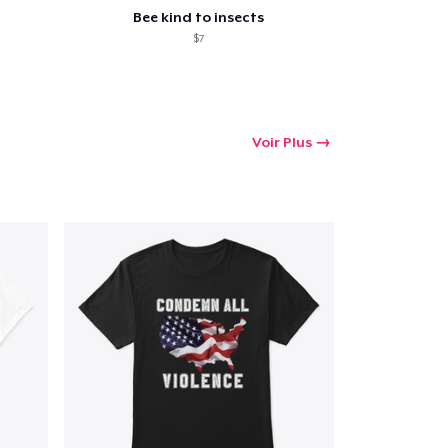
Bee kind to insects
$7
Voir Plus