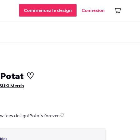
Commencez le design
Connexion
 Potat ♡
SUKI Merch
w tees design! Potats forever ♡
bles