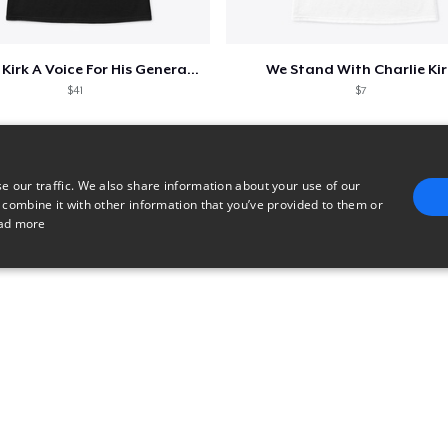
Charlie Kirk A Voice For His Generation
We Stand With Charlie Kir
$41
$7
e our traffic. We also share information about your use of our
 combine it with other information that you’ve provided to them or
ad more
E
TARGETING
FUNCTIONALITY
UNCLASSIFIED
trictly necessary
Performance
Targeting
Functionality
Unclassified
uch as user login and account management. The website cannot be used properly without 
n
Description