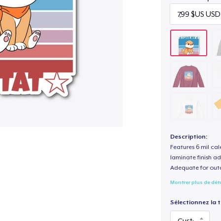
Description:
Features 6 mil cal
laminate finish ad
Adequate for out
Montrer plus de dét
Sélectionnez la ta