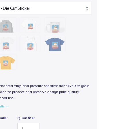
endered Vinyl and pressure sensitive adhesive. UV gloss
ded to protect and preserve design print quality.
door use.
ails
ille:
Quantité: