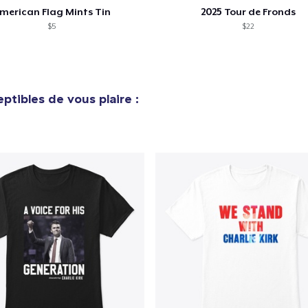
merican Flag Mints Tin
2025 Tour de Fronds
24,99 $US
$5
$22
ptibles de vous plaire :