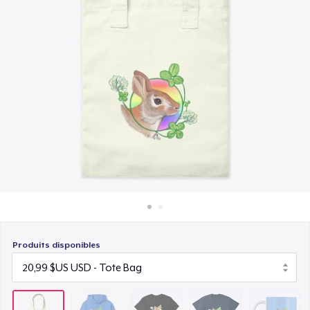
Comment ça marche
21,99 $US
Vendez partout
Comfort Tee
Vendre n'importe quoi
22,99 $US
Mug
12,00 $US
Unisex Classic Crewneck Sweatshirt
33,99 $US
Women's Classic Tee
21,99 $US
Produits disponibles
Women's Comfort Tee
22,99 $US