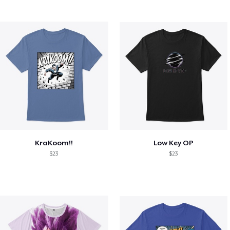
KraKoom!!
Low Key OP
$23
$23