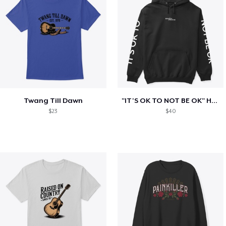
Twang Till Dawn
"IT'S OK TO NOT BE OK" Hoodie (BP LOGO)
$23
$40