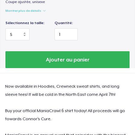
Coupe ajustée, unisexe
Montrer plus de détails
Sélectionnez la taille:
Quantité:
Ajouter au panier
Now available in Hoodies, Crewneck sweat shirts, and long
sleeve tees! It will be cold in the North East come April 7th!
Buy your official ManiaCrawl 6 shirt today! All proceeds will go
towards Connor's Cure.
ManiaCrawl is an annual event that coincides with the biggest