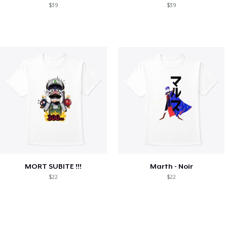
$39
$39
MORT SUBITE !!!
Marth - Noir
$22
$22