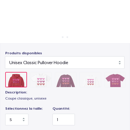
Comment ça marche
Vendez partout
Classic Long Sleeve Tee
Vendre n'importe quoi
Next Level 3600 | Premium Ring-Spun Cotton T-Shirt
Produits disponibles
Description:
Coupe classique, unisexe
Sélectionnez la taille:
Quantité: