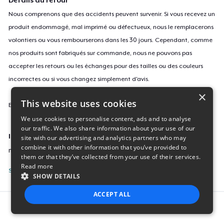
Détails du retour
Nous comprenons que des accidents peuvent survenir. Si vous recevez un
produit endommagé, mal imprimé ou défectueux, nous le remplacerons
volontiers ou vous rembourserons dans les 30 jours. Cependant, comme
nos produits sont fabriqués sur commande, nous ne pouvons pas
accepter les retours ou les échanges pour des tailles ou des couleurs
incorrectes ou si vous changez simplement d'avis.
×
This website uses cookies
En savoir plus sur notre politique de retours
ici
.
We use cookies to personalise content, ads and to analyse
our traffic. We also share information about your use of our
ID campagne
site with our advertising and analytics partners who may
combine it with other information that you’ve provided to
math-love-2021
them or that they’ve collected from your use of their services.
Read more
Signaler cette page
SHOW DETAILS
ACCEPT ALL
Report this product
STRICTLY NECESSARY
PERFORMANCE