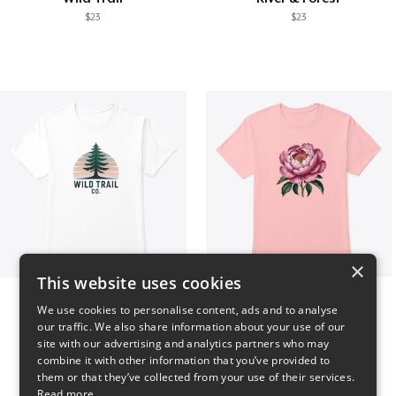
$23
$23
×
This website uses cookies
Wild Trail Co.
Pink Flower
We use cookies to personalise content, ads and to analyse
$23
$23
our traffic. We also share information about your use of our
site with our advertising and analytics partners who may
combine it with other information that you’ve provided to
them or that they’ve collected from your use of their services.
Read more