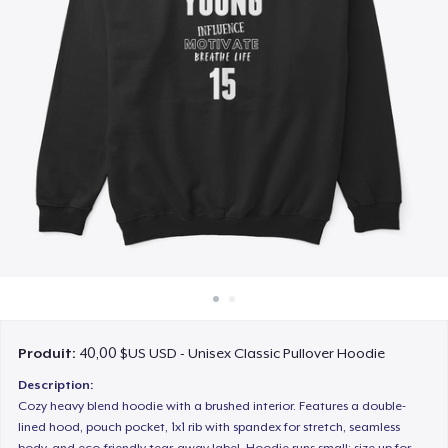
Comment ça marche
Vendez partout
Vendre n'importe quoi
Produit:
40,00 $US USD - Unisex Classic Pullover Hoodie
Description:
Cozy heavy blend hoodie with a brushed interior. Features a double-
lined hood, pouch pocket, 1x1 rib with spandex for stretch, seamless
body, and eco-friendly tear-away label. Hoodie runs small; size up for