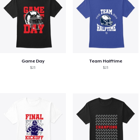
Game Day
Team Halftime
$23
$23