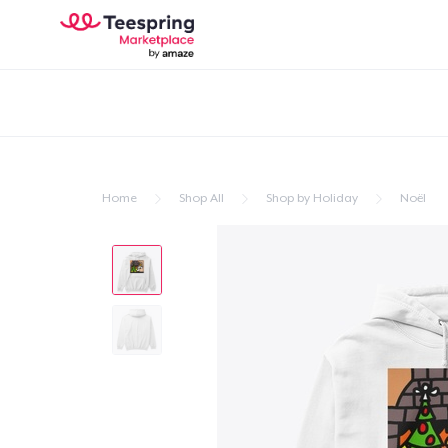
Home
Shop All
Shop by Holiday
Noël