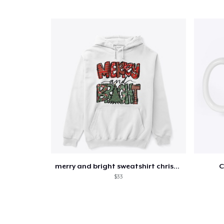
merry and bright sweatshirt christmas
C
$33