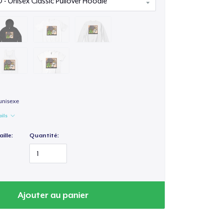
unisexe
ails
ille:
Quantité:
Ajouter au panier