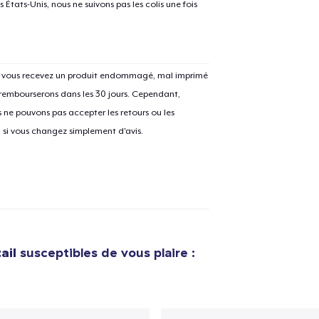
États-Unis, nous ne suivons pas les colis une fois
Si vous recevez un produit endommagé, mal imprimé
 rembourserons dans les 30 jours. Cependant,
ne pouvons pas accepter les retours ou les
u si vous changez simplement d'avis.
ail
susceptibles de vous plaire :
e ajouté au
Panier
V