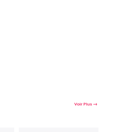
Voir Plus
oir le Panier
Qté