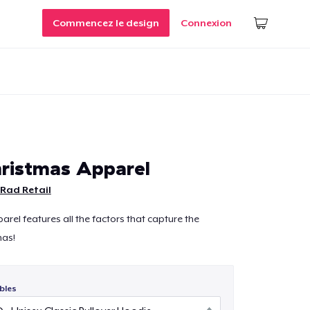
Commencez le design
Connexion
ristmas Apparel
 Rad Retail
el features all the factors that capture the
mas!
bles