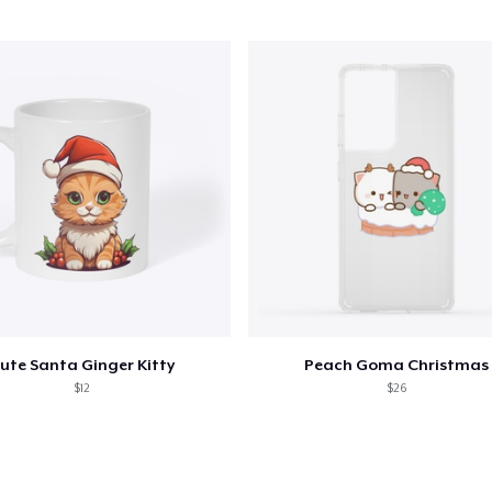
22,99 $US
Women's Flowy Tank Top
21,99 $US
Women's Boyfriend Tee
22,99 $US
ute Santa Ginger Kitty
Peach Goma Christmas
$12
$26