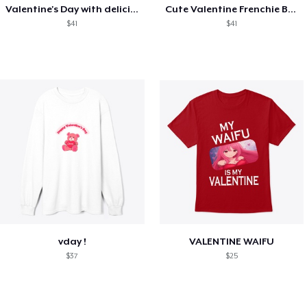
Valentine's Day with delicious food
Cute Valentine Frenchie Bulldog
$41
$41
vday !
VALENTINE WAIFU
$37
$25