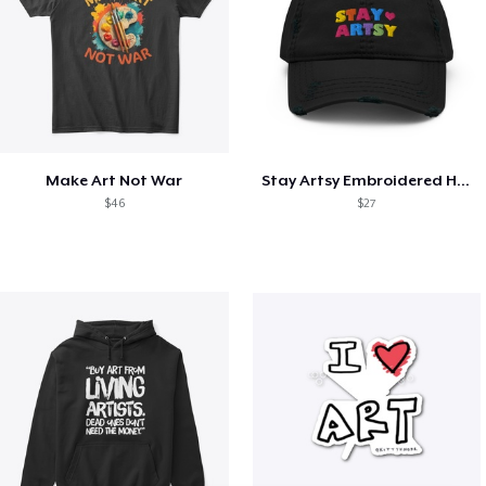
Make Art Not War
Stay Artsy Embroidered Hat
$46
$27