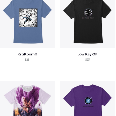
KraKoom!!
Low Key OP
$23
$23