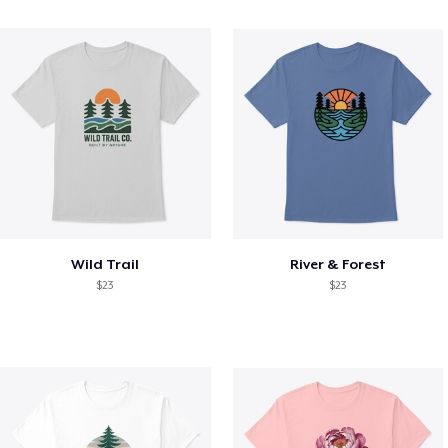
Wild Trail
River & Forest
$23
$23