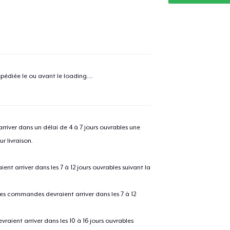
e ajouté au
Panier
V
pédiée le ou avant le
loading...
.
Procéder à la
Continuer Mes
Vérification
river dans un délai de 4 à 7 jours ouvrables une
r livraison.
Unisex Classic Pullover Hoodie
 arriver dans les 7 à 12 jours ouvrables suivant la
Classic Crew Neck T-Shirt
 les commandes devraient arriver dans les 7 à 12
raient arriver dans les 10 à 16 jours ouvrables
Mug