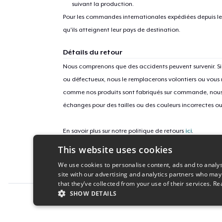
suivant la production.
Pour les commandes internationales expédiées depuis les 
qu'ils atteignent leur pays de destination.
Détails du retour
Nous comprenons que des accidents peuvent survenir. 
ou défectueux, nous le remplacerons volontiers ou vous
comme nos produits sont fabriqués sur commande, nous 
échanges pour des tailles ou des couleurs incorrectes o
En savoir plus sur notre politique de retours
ici
.
This website uses cookies
ID campagne
We use cookies to personalise content, ads and to analys
miller-and-jacob
site with our advertising and analytics partners who may
that they’ve collected from your use of their services.
Re
SHOW DETAILS
Report this product
STRICTLY NECESSARY
PERFORMANC