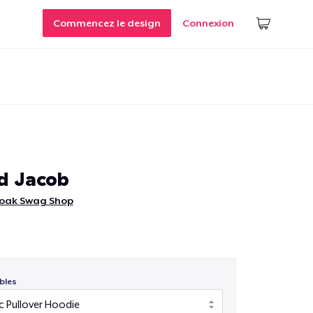
Commencez le design
Connexion
nd Jacob
moak Swag Shop
bles