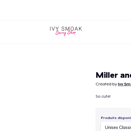
Continuer
Miller a
Created by
Ivy S
So cute!
Produits disponi