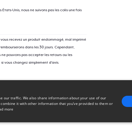
États-Unis, nous ne suivons pas les colis une fois
Unisex Classic Crewneck Sweatshirt
Si vous recevez un produit endommagé, mal imprimé
Women's Comfort Tee
 rembourserons dans les 30 jours. Cependant,
ne pouvons pas accepter les retours ou les
u si vous changez simplement d'avis.
Classic Long Sleeve Tee
e our traffic. We also share information about your use of our
 combine it with other information that you’ve provided to them or
ad more
E
TARGETING
FUNCTIONALITY
UNCLASSIFIED