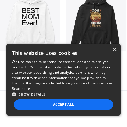
×
This website uses cookies
Best mom hoodie!
Dog Mother Geology Lover
We use cookies to personalise content, ads and to analyse
$41
$41
our traffic. We also share information about your use of our
site with our advertising and analytics partners who may
combine it with other information that you’ve provided to
them or that they’ve collected from your use of their services.
Read more
SHOW DETAILS
Report this product
ACCEPT ALL
STRICTLY NECESSARY
PERFORMANCE