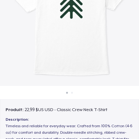
Comment ça marche
Vendez partout
Vendre n'importe quoi
Produit:
22,99 $US USD - Classic Crew Neck T-Shirt
Description:
Timeless and reliable for everyday wear. Crafted from 100% Cotton (4-6
oz) for comfort and durability. Double-needle stitching, ribbed crew-
neck, and tear-away label offer a classic, comfortable look. T-shirt fits