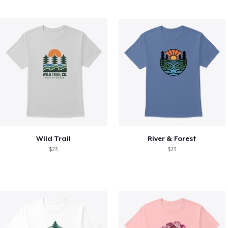
Wild Trail
River & Forest
$23
$23