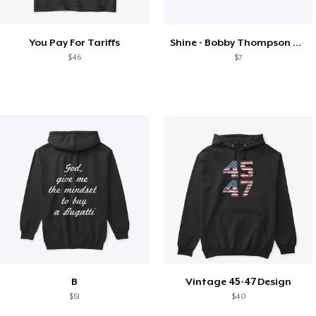
You Pay For Tariffs
Shine - Bobby Thompson Band Merch
$46
$7
B
Vintage 45-47 Design
$51
$40