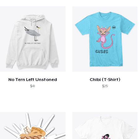
No Tern Left Unstoned
Chibi (T-Shirt)
$41
$25