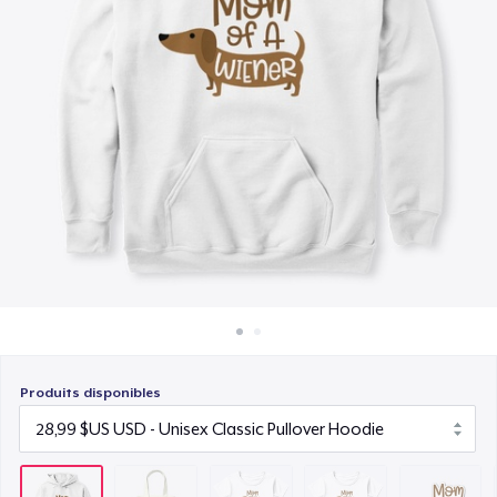
Comment ça marche
15,99 $US
Vendez partout
Toddler Classic Tee
Vendre n'importe quoi
18,47 $US
Die Cut Sticker
7,99 $US
Classic Crew Neck T-Shirt
21,99 $US
Poster - 24" x 36"
23,99 $US
Produits disponibles
Triblend Tee
25,99 $US