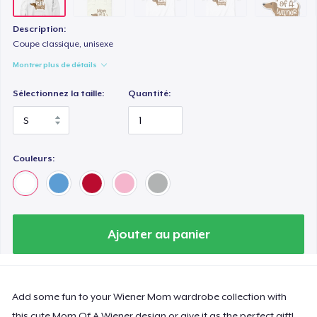
Comfort Tee
22,99 $US
Description:
Coupe classique, unisexe
Women's Maple Tee
Montrer plus de détails
26,99 $US
Sélectionnez la taille:
Quantité:
Mug
12,99 $US
Couleurs:
Kids Classic Pullover Hoodie
33,99 $US
Women's Classic Tee
Ajouter au panier
17,99 $US
Premium V-Neck Tee
23,99 $US
Add some fun to your Wiener Mom wardrobe collection with
this cute Mom Of A Wiener design or give it as the perfect gift!