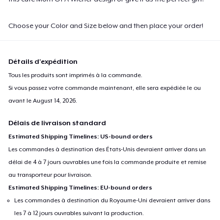
Premium V-Neck Tee
23,58 $US
Choose your Color and Size below and then place your order!
Women's Premium V-Neck Tee
23,99 $US
Détails d'expédition
Tous les produits sont imprimés à la commande.
Women's Comfort Tee
Si vous passez votre commande maintenant, elle sera expédiée le ou
19,99 $US
avant le
August 14, 2026
.
Poster - 18" x 24"
Délais de livraison standard
19,99 $US
Estimated Shipping Timelines: US-bound orders
Les commandes à destination des États-Unis devraient arriver dans un
Kids Premium Tee
délai de 4 à 7 jours ouvrables une fois la commande produite et remise
18,99 $US
au transporteur pour livraison.
Estimated Shipping Timelines: EU-bound orders
Women's Flowy Tank Top
Les commandes à destination du Royaume-Uni devraient arriver dans
19,99 $US
les 7 à 12 jours ouvrables suivant la production.