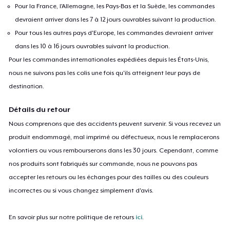
Pour la France, l'Allemagne, les Pays-Bas et la Suède, les commandes
Women's Boyfriend Tee
devraient arriver dans les 7 à 12 jours ouvrables suivant la production.
23,99 $US
Pour tous les autres pays d'Europe, les commandes devraient arriver
dans les 10 à 16 jours ouvrables suivant la production.
Baby Premium Onesie
Pour les commandes internationales expédiées depuis les États-Unis,
18,99 $US
nous ne suivons pas les colis une fois qu'ils atteignent leur pays de
destination.
Eco Unisex Tee
27,99 $US
Détails du retour
Nous comprenons que des accidents peuvent survenir. Si vous recevez un
Next Level 3600 | Premium Ring-Spun Cotton T-Shirt
produit endommagé, mal imprimé ou défectueux, nous le remplacerons
23,99 $US
volontiers ou vous rembourserons dans les 30 jours. Cependant, comme
nos produits sont fabriqués sur commande, nous ne pouvons pas
accepter les retours ou les échanges pour des tailles ou des couleurs
incorrectes ou si vous changez simplement d'avis.
En savoir plus sur notre politique de retours
ici
.