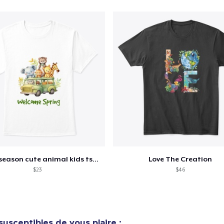
Spring season cute animal kids tshirt
Love The Creation
$23
$46
susceptibles de vous plaire :