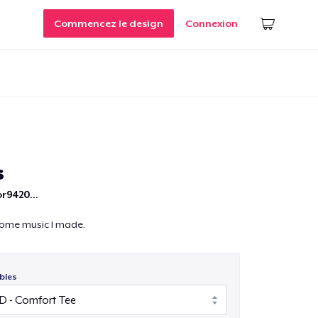
Commencez le design
Connexion
s
r9420...
 some music I made.
bles