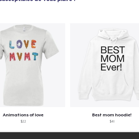
Animations of love
Best mom hoodie!
$22
$41