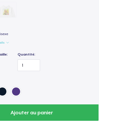
isexe
ails
ille:
Quantité:
Ajouter au panier