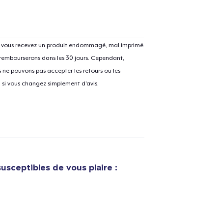
Si vous recevez un produit endommagé, mal imprimé
 rembourserons dans les 30 jours. Cependant,
ne pouvons pas accepter les retours ou les
u si vous changez simplement d'avis.
usceptibles de vous plaire :
e ajouté au
Panier
V