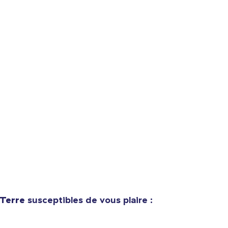
Procéder à la
Continuer Mes
Vérification
Comfort Tee
23,99 $US
Women's Crop Hoodie
46,99 $US
 Terre
susceptibles de vous plaire :