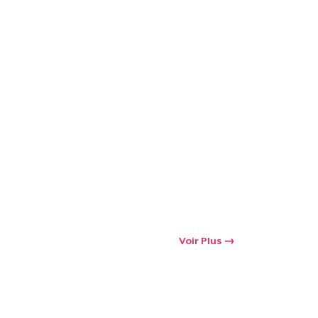
Voir Plus
oir le Panier
Qté