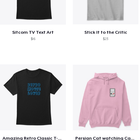
Sitcom TV Text Art
Stick It to the Critic
$16
$23
Amazing Retro Classic T-Shirt
Persian Cat watching Cats TV