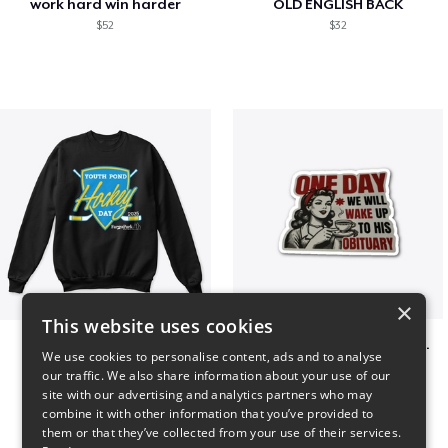
work hard win harder
OLD ENGLISH BACK
$52
$32
×
This website uses cookies
Youth Pond Hockey
ONE DAY WE WILL WAKE UP TO HIS OBITUARY
We use cookies to personalise content, ads and to analyse
$33
$10
our traffic. We also share information about your use of our
site with our advertising and analytics partners who may
combine it with other information that you’ve provided to
them or that they’ve collected from your use of their services.