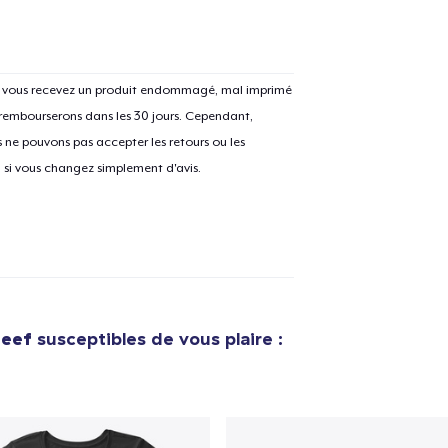
Si vous recevez un produit endommagé, mal imprimé
 rembourserons dans les 30 jours. Cependant,
e ajouté au
Panier
V
ne pouvons pas accepter les retours ou les
u si vous changez simplement d'avis.
Procéder à la
Continuer Mes
Vérification
eef
susceptibles de vous plaire :