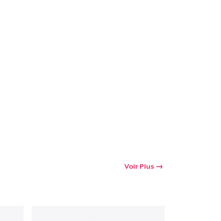
oir le Panier
Qté
 Achats
Voir Plus