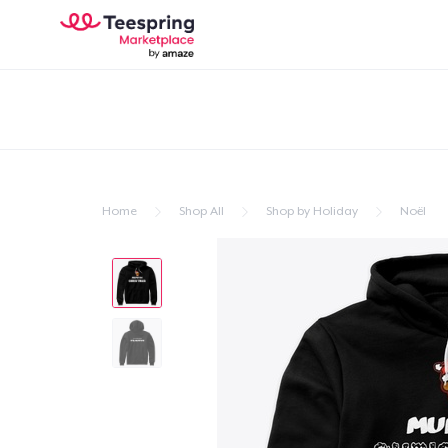
Home
Shop All
Shop by Holiday
Noël