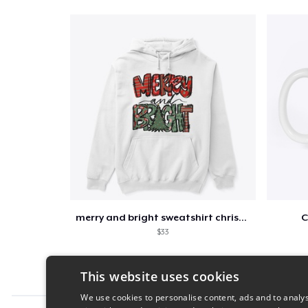
merry and bright sweatshirt christmas
C
$33
This website uses cookies
We use cookies to personalise content, ads and to analys