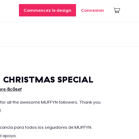
Commencez le design
Connexion
 CHRISTMAS SPECIAL
ore-8c0eef
 for all the awesome MUFFYN followers. Thank you
.
cancía para todos los seguidores de MUFFYN.
l apoyo.