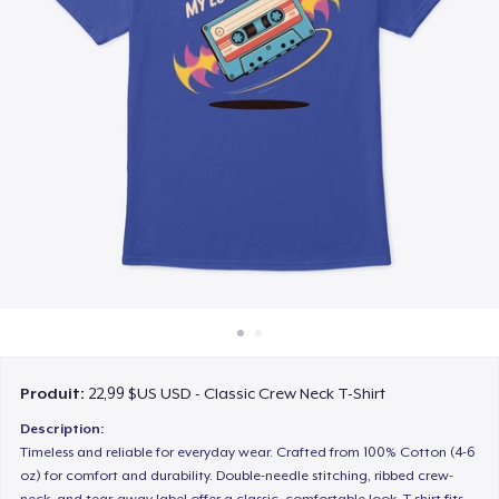
Comment ça marche
Vendez partout
Vendre n'importe quoi
Produit:
22,99 $US USD - Classic Crew Neck T-Shirt
Description:
Timeless and reliable for everyday wear. Crafted from 100% Cotton (4-6
oz) for comfort and durability. Double-needle stitching, ribbed crew-
neck, and tear-away label offer a classic, comfortable look. T-shirt fits