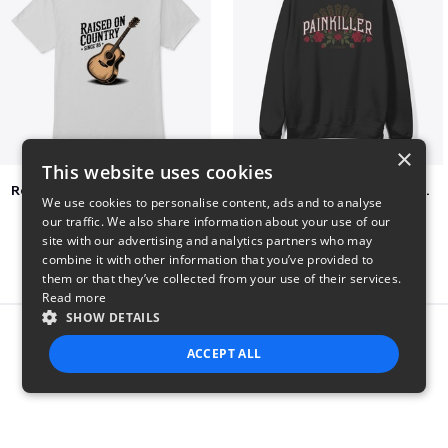
×
This website uses cookies
Raised on Country Since 85
Jon Dretto "Painkiller" Merch Collection
We use cookies to personalise content, ads and to analyse
$23
$39
our traffic. We also share information about your use of our
site with our advertising and analytics partners who may
combine it with other information that you’ve provided to
them or that they’ve collected from your use of their services.
Read more
SHOW DETAILS
Report this product
ACCEPT ALL
STRICTLY NECESSARY
PERFORMANCE