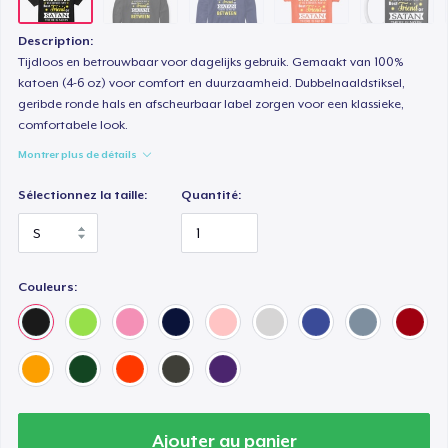
Women's Premium V-Neck Tee
26,99 $US
Description:
Tijdloos en betrouwbaar voor dagelijks gebruik. Gemaakt van 100%
Premium Long Sleeve Tee
katoen (4-6 oz) voor comfort en duurzaamheid. Dubbelnaaldstiksel,
geribde ronde hals en afscheurbaar label zorgen voor een klassieke,
36,99 $US
comfortabele look.
Montrer plus de détails
Women's Comfort Tee
25,99 $US
Sélectionnez la taille:
Quantité:
Classic Tank Top
24,99 $US
Couleurs:
Women's Flowy Tank Top
26,99 $US
Premium Tank Top
26,99 $US
Ajouter au panier