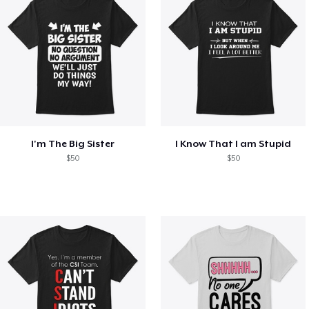
I'm The Big Sister
I Know That I am Stupid
$50
$50