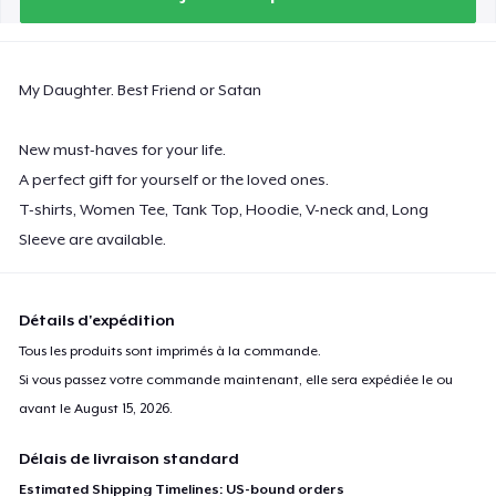
Classic Long Sleeve Tee
32,99 $US
My Daughter. Best Friend or Satan
Next Level 3600 | Premium Ring-Spun Cotton T-Shirt
26,99 $US
New must-haves for your life.
A perfect gift for yourself or the loved ones.
Premium V-Neck Tee
T-shirts, Women Tee, Tank Top, Hoodie, V-neck and, Long
31,51 $US
Sleeve are available.
Détails d'expédition
Tous les produits sont imprimés à la commande.
Si vous passez votre commande maintenant, elle sera expédiée le ou
avant le
August 15, 2026
.
Délais de livraison standard
Estimated Shipping Timelines: US-bound orders