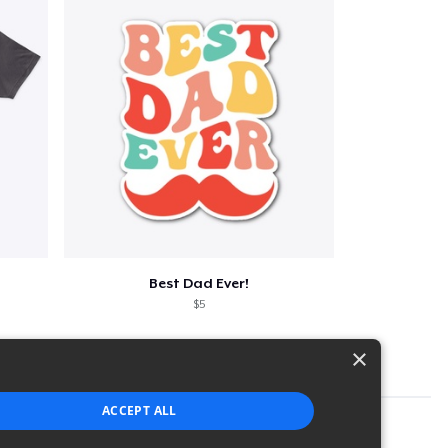
Best Dad Ever!
$5
×
ACCEPT ALL