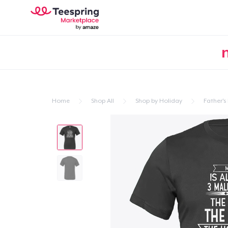
Home
Shop All
Shop by Holiday
Father's