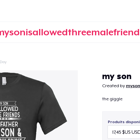
mysonisallowedthreemalefriend
 Day
Continuer
my son
Created by
myson
the giggle
Produits disponi