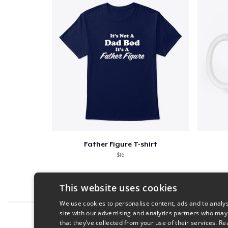
Father Figure T-shirt
$16
This website uses cookies
We use cookies to personalise content, ads and to analys
site with our advertising and analytics partners who may
Report this product
that they’ve collected from your use of their services.
Re