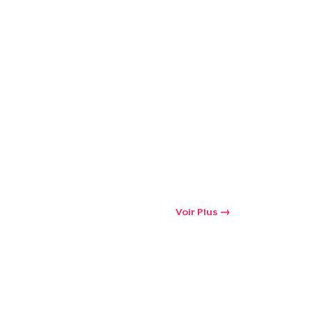
oir le Panier
Qté
 Achats
Voir Plus