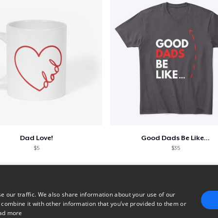
Dad Love!
Good Dads Be Like...
$5
$35
e our traffic. We also share information about your use of our
 combine it with other information that you’ve provided to them or
ad more