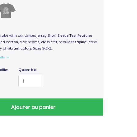
obe with our Unisex Jersey Short Sleeve Tee. Features
d cotton, side-seams, classic fit, shoulder taping, crew
 of vibrant colors. Sizes S-3XL.
ails
ille:
Quantité:
Ajouter au panier