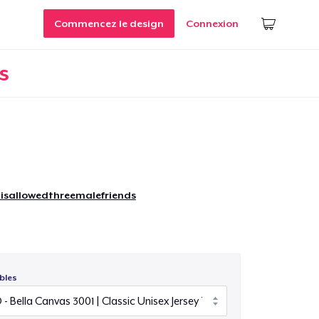
Commencez le design
Connexion
s
isallowedthreemalefriends
bles