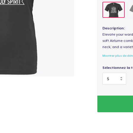
Description:
Elevate your wardr
soft Airlume combe
neck, and a variety
Montrer plus de dét
Sélectionnez la ta