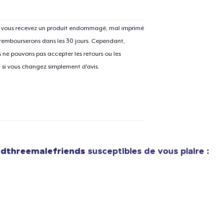
Si vous recevez un produit endommagé, mal imprimé
 rembourserons dans les 30 jours. Cependant,
e ajouté au
Panier
ne pouvons pas accepter les retours ou les
V
u si vous changez simplement d'avis.
Procéder à la
Continuer Mes
Vérification
edthreemalefriends
susceptibles de vous plaire :
Bella Canvas 3001 | Classic Unisex Jersey T-Shirt
17,45 $US
Comfort Colors 1717 | Classic Heavyweight T-Shirt
20,11 $US