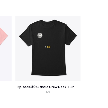
oir le Panier
Qté
 Achats
Episode 50 Classic Crew Neck T-Shirt
$23