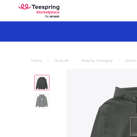
Home
Shop All
Shop by Category
Meme