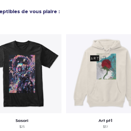
ptibles de vous plaire :
Sasori
Art pt1
$25
$37