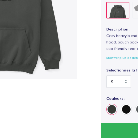
Description:
Cozy heavy blend 
hood, pouch pocket
eco-friendly tear-a
Montrer plus de dét
Sélectionnez la ta
Couleurs: