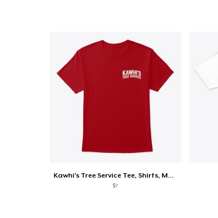
1
articl
Kawhi’s Tree Service Tee, Shirts, Mug
$7