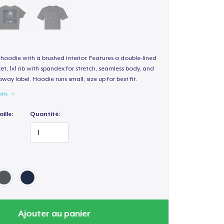
hoodie with a brushed interior. Features a double-lined
, 1x1 rib with spandex for stretch, seamless body, and
way label. Hoodie runs small; size up for best fit.
ails
ille:
Quantité:
Ajouter au panier