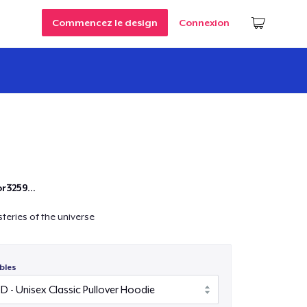
Commencez le design
Connexion
r3259...
teries of the universe
bles