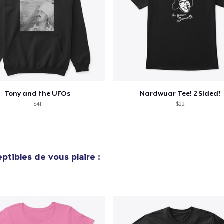
Procéder à la
Continuer Mes
Vérification
Tony and the UFOs
Nardwuar Tee! 2 Sided!
$41
$22
ptibles de vous plaire :