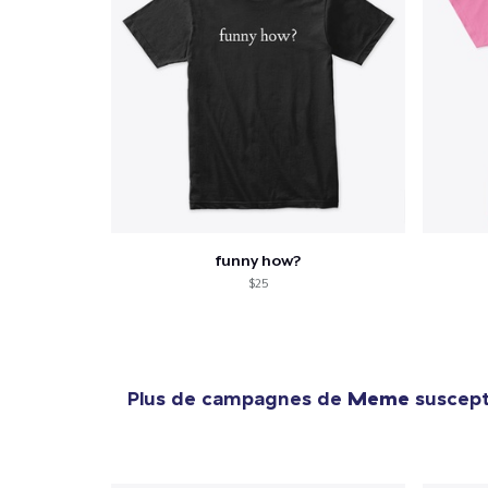
funny how?
$25
Plus de campagnes de
Meme
suscepti