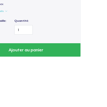
sex
ails
ille:
Quantité:
Ajouter au panier