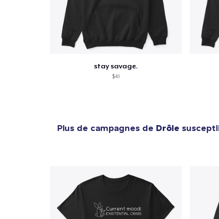
stay savage.
$41
Plus de campagnes de
Drôle
suscepti
1
articl