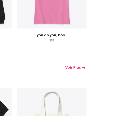
you do you, boo.
$25
Voir Plus
oir le Panier
Qté