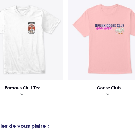
Famous Chili Tee
Goose Club
$25
$20
es de vous plaire :