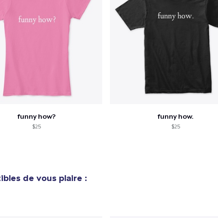
funny how?
funny how.
$25
$25
bles de vous plaire :