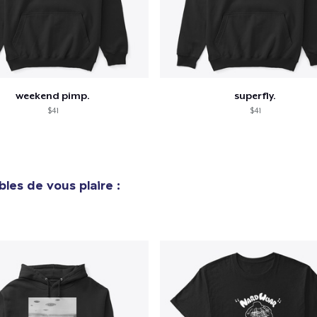
weekend pimp.
superfly.
$41
$41
bles de vous plaire :
e ajouté au
Panier
V