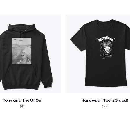
e ajouté au
Panier
V
Procéder à la
Continuer Mes
Vérification
Unisex Classic Pullover Hoodie
40,99 $US
Tony and the UFOs
Nardwuar Tee! 2 Sided!
Unisex Premium Pullover Hoodie
$41
$22
40,99 $US
Women's Classic Tee