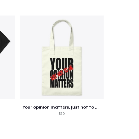
oir le Panier
Qté
 Achats
Your opinion matters, Just not to me!
$20