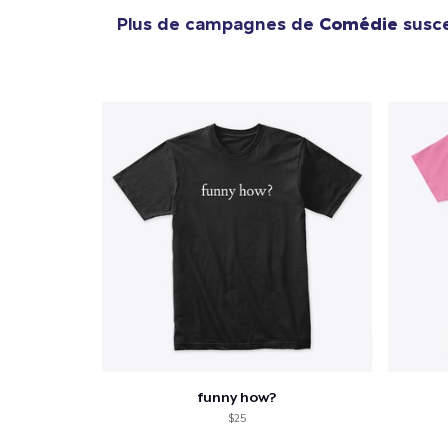
Plus de campagnes de
Comédie
susce
funny how?
$25