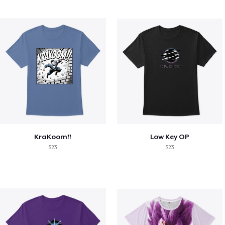
KraKoom!!
Low Key OP
$23
$23