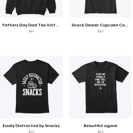
Fathers Day Dad Tax Vintage Papa T-Shirt
Snack Dealer Cupcake Cookie and Milk
$41
$20
Easily Distracted by Snacks
Beautiful agave
$20
$30