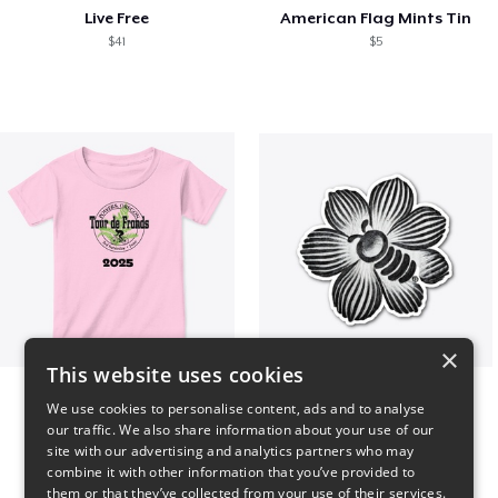
Live Free
American Flag Mints Tin
$41
$5
×
This website uses cookies
2025 Tour de Fronds
Bee kind to insects
We use cookies to personalise content, ads and to analyse
$22
$7
our traffic. We also share information about your use of our
site with our advertising and analytics partners who may
combine it with other information that you’ve provided to
them or that they’ve collected from your use of their services.