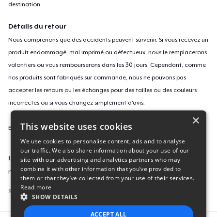
destination.
Détails du retour
Nous comprenons que des accidents peuvent survenir. Si vous recevez un
produit endommagé, mal imprimé ou défectueux, nous le remplacerons
volontiers ou vous rembourserons dans les 30 jours. Cependant, comme
nos produits sont fabriqués sur commande, nous ne pouvons pas
accepter les retours ou les échanges pour des tailles ou des couleurs
incorrectes ou si vous changez simplement d'avis.
×
This website uses cookies
En savoir plus sur notre politique de retours
ici
.
We use cookies to personalise content, ads and to analyse
our traffic. We also share information about your use of our
ID campagne
site with our advertising and analytics partners who may
combine it with other information that you’ve provided to
new-a-firedance-through-the-ni
them or that they’ve collected from your use of their services.
Read more
Signaler cette page
SHOW DETAILS
ACCEPT ALL