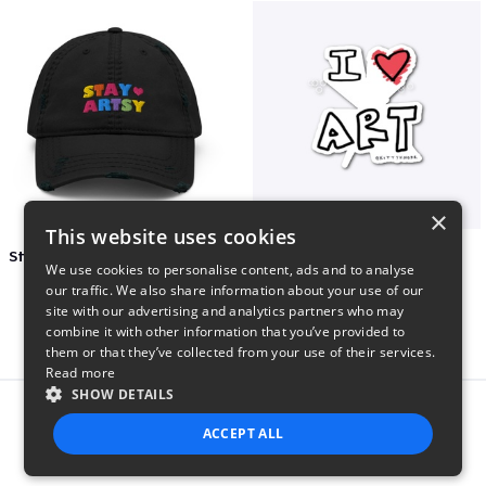
×
This website uses cookies
Stay Artsy Embroidered Hat
art love
We use cookies to personalise content, ads and to analyse
$27
$7
our traffic. We also share information about your use of our
site with our advertising and analytics partners who may
combine it with other information that you’ve provided to
them or that they’ve collected from your use of their services.
Read more
SHOW DETAILS
Report this product
ACCEPT ALL
STRICTLY NECESSARY
PERFORMANCE