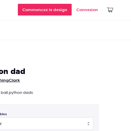
Commencez le design
Connexion
hon dad
hingClark
 ball python dads
bles