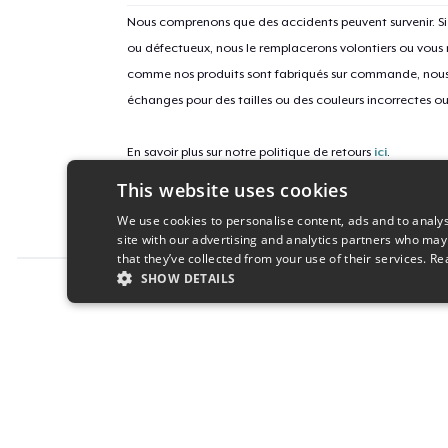
Nous comprenons que des accidents peuvent survenir. 
ou défectueux, nous le remplacerons volontiers ou vous
comme nos produits sont fabriqués sur commande, nous 
échanges pour des tailles ou des couleurs incorrectes o
En savoir plus sur notre politique de retours
ici
.
This website uses cookies
ID campagne
We use cookies to personalise content, ads and to analys
new-ball-python-dad
site with our advertising and analytics partners who may
that they’ve collected from your use of their services.
Re
SHOW DETAILS
Report this product
STRICTLY NECESSARY
PERFORMANC
S
Strictly necessary cookies allow core website functionality s