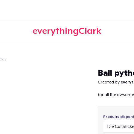
everythingClark
 Day
Continuer
Ball pyt
Created by
everyt
for all the awsome
Produits disponi