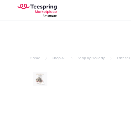
Home
Shop All
Shop by Holiday
Father's