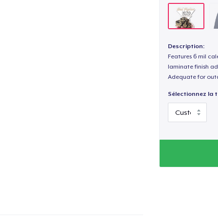
Description:
Features 6 mil cal
laminate finish ad
Adequate for out
Sélectionnez la ta