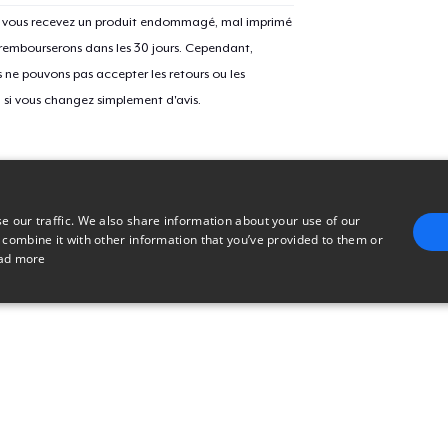
Si vous recevez un produit endommagé, mal imprimé
 rembourserons dans les 30 jours. Cependant,
ne pouvons pas accepter les retours ou les
u si vous changez simplement d'avis.
e our traffic. We also share information about your use of our
 combine it with other information that you’ve provided to them or
ad more
E
TARGETING
FUNCTIONALITY
UNCLASSIFIED
trictly necessary
Performance
Targeting
Functionality
Unclassified
uch as user login and account management. The website cannot be used properly without 