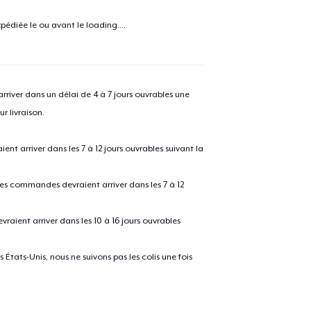
e ajouté au
Panier
V
pédiée le ou avant le
loading...
.
river dans un délai de 4 à 7 jours ouvrables une
Procéder à la
Continuer Mes
r livraison.
Vérification
 arriver dans les 7 à 12 jours ouvrables suivant la
Die Cut Sticker
 les commandes devraient arriver dans les 7 à 12
Unisex Classic Pullover Hoodie
raient arriver dans les 10 à 16 jours ouvrables
États-Unis, nous ne suivons pas les colis une fois
Classic Crew Neck T-Shirt