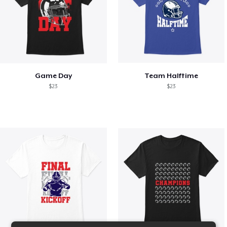
Game Day
Team Halftime
$23
$23