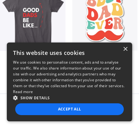
×
This website uses cookies
Good Dads Be Like...
Best Dad Ever!
We use cookies to personalise content, ads and to analyse
$35
$5
our traffic. We also share information about your use of our
site with our advertising and analytics partners who may
combine it with other information that you’ve provided to
them or that they’ve collected from your use of their services.
Read more
SHOW DETAILS
Report this product
ACCEPT ALL
STRICTLY NECESSARY
PERFORMANCE
TARGETING
FUNCTIONALITY