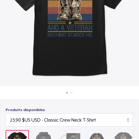
Comment ça marche
19,99 $US
Vendez partout
Unisex Classic Crewneck Sweatshirt
Vendre n'importe quoi
33,99 $US
Premium V-Neck Tee
26,90 $US
Classic Tank Top
26,90 $US
Classic Long Sleeve Tee
33,90 $US
Produits disponibles
Premium V-Neck Tee
24,52 $US