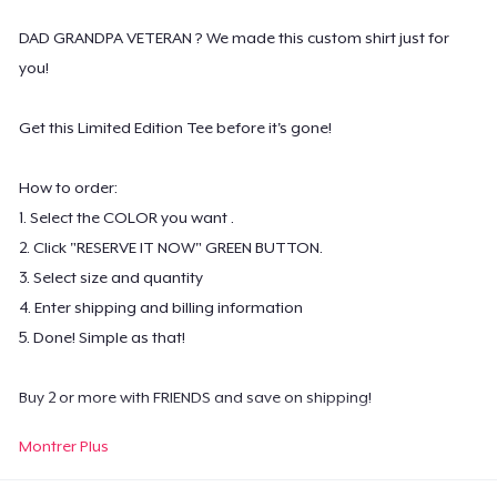
DAD GRANDPA VETERAN ? We made this custom shirt just for
you!
Get this Limited Edition Tee before it's gone!
How to order:
1. Select the COLOR you want .
2. Click "RESERVE IT NOW" GREEN BUTTON.
3. Select size and quantity
4. Enter shipping and billing information
5. Done! Simple as that!
Buy 2 or more with FRIENDS and save on shipping!
Montrer Plus
Not Sold in Stores or Online Anywhere Else
100% Designed & Printed in the USA