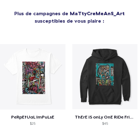
Plus de campagnes de
MaTtyCreMeAnS_Art
susceptibles de vous plaire :
PeRpEtUaL ImPuLsE
ThErE iS onLy OnE RiDe FriEnD
$25
$45