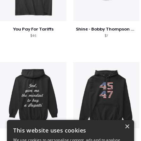
You Pay For Tariffs
Shine - Bobby Thompson Band Merch
$46
$7
×
This website uses cookies
B
Vintage 45-47 Design
We use cookies to personalise content, ads and to analyse