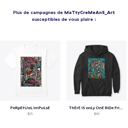
Plus de campagnes de
MaTtyCreMeAnS_Art
susceptibles de vous plaire :
PeRpEtUaL ImPuLsE
ThErE iS onLy OnE RiDe FriEnD
$25
$45