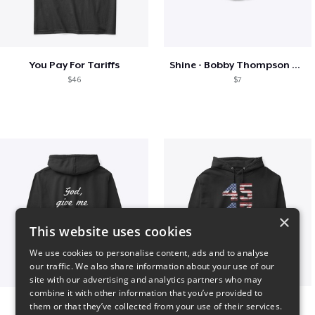
You Pay For Tariffs
Shine - Bobby Thompson Band Merch
$46
$7
×
This website uses cookies
We use cookies to personalise content, ads and to analyse
our traffic. We also share information about your use of our
site with our advertising and analytics partners who may
combine it with other information that you’ve provided to
B
Vintage 45-47 Design
them or that they’ve collected from your use of their services.