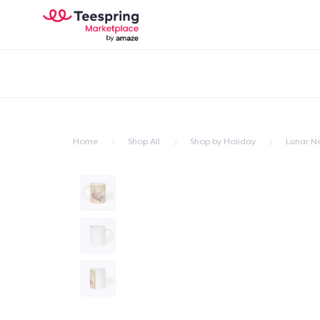
Home
Shop All
Shop by Holiday
Lunar N