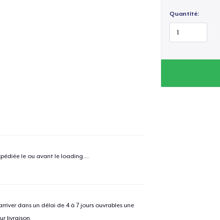
Quantité:
pédiée le ou avant le
loading...
.
e ajouté au
Panier
V
river dans un délai de 4 à 7 jours ouvrables une
r livraison.