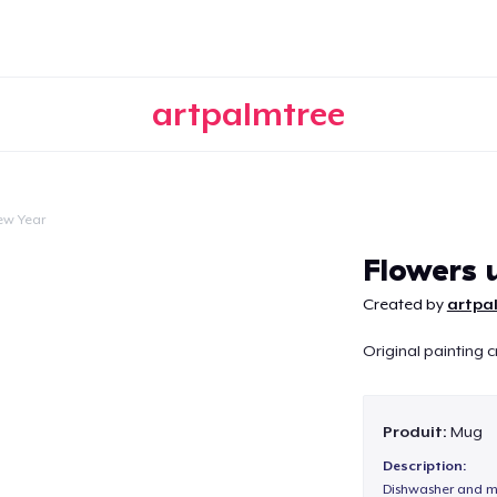
artpalmtree
ew Year
Continuer
Flowers 
Created by
artpa
Original painting 
Produit:
Mug
Description:
Dishwasher and m