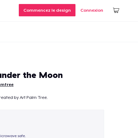
Commencez le design
Connexion
under the Moon
lmtree
created by Art Palm Tree.
icrowave safe.