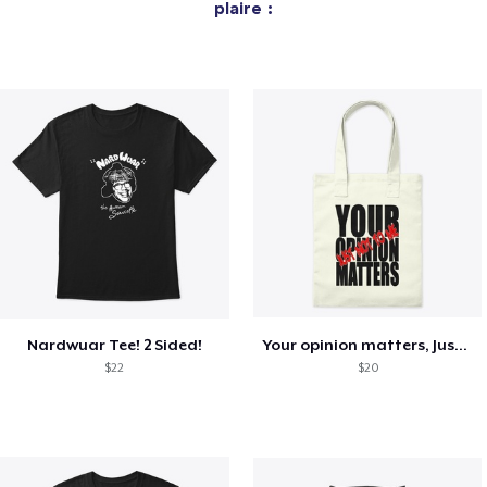
plaire :
Nardwuar Tee! 2 Sided!
Your opinion matters, Just not to me!
$22
$20