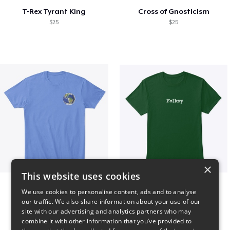
T-Rex Tyrant King
Cross of Gnosticism
$25
$25
×
This website uses cookies
WORLD t-shirt
Folksy Tee
We use cookies to personalise content, ads and to analyse
$25
$25
our traffic. We also share information about your use of our
site with our advertising and analytics partners who may
combine it with other information that you’ve provided to