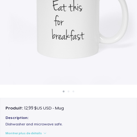
Comment ça marche
Vendez partout
Vendre n'importe quoi
Produit:
12,99 $US USD - Mug
Description:
Dishwasher and microwave safe.
Montrer plus de détails