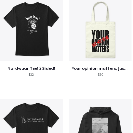
Nardwuar Tee! 2 Sided!
Your opinion matters, Just not to me!
$22
$20