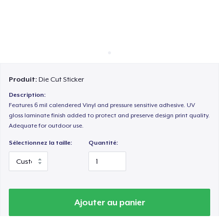
Comment ça marche
Vendez partout
Vendre n'importe quoi
Produit:
Die Cut Sticker
Description:
Features 6 mil calendered Vinyl and pressure sensitive adhesive. UV
gloss laminate finish added to protect and preserve design print quality.
Adequate for outdoor use.
Sélectionnez la taille:
Quantité:
Ajouter au panier