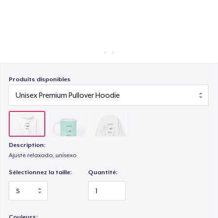
Comment ça marche
Vendez partout
Vendre n'importe quoi
Produits disponibles
Description:
Ajuste relaxado, unisexo
Sélectionnez la taille:
Quantité:
Couleurs: