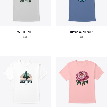
Wild Trail
River & Forest
$23
$23