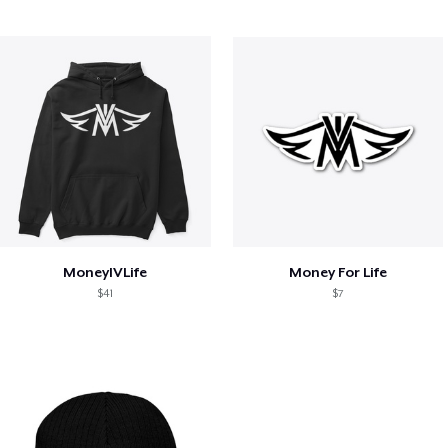
MoneyIVLife
Money For Life
$41
$7