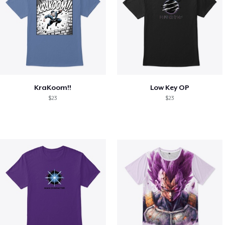
KraKoom!!
Low Key OP
$23
$23