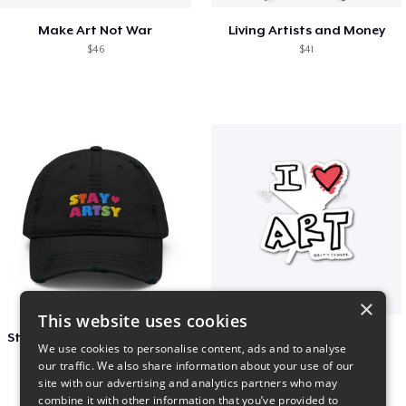
Make Art Not War
Living Artists and Money
$46
$41
×
This website uses cookies
Stay Artsy Embroidered Hat
art love
We use cookies to personalise content, ads and to analyse
$27
$7
our traffic. We also share information about your use of our
site with our advertising and analytics partners who may
combine it with other information that you’ve provided to