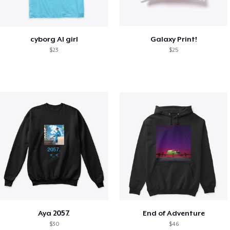
cyborg AI girl
Galaxy Print!
$23
$25
Aya 2057.
End of Adventure
$30
$46