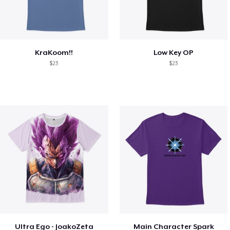
KraKoom!!
Low Key OP
$23
$23
Ultra Ego - JoakoZeta
Main Character Spark