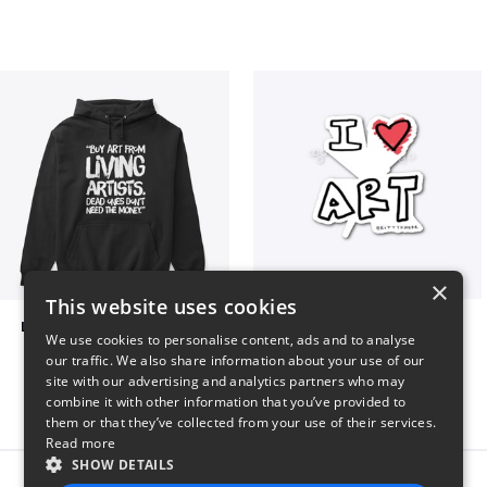
×
This website uses cookies
Living Artists and Money
art love
We use cookies to personalise content, ads and to analyse
$41
$7
our traffic. We also share information about your use of our
site with our advertising and analytics partners who may
combine it with other information that you’ve provided to
them or that they’ve collected from your use of their services.
Read more
SHOW DETAILS
Report this product