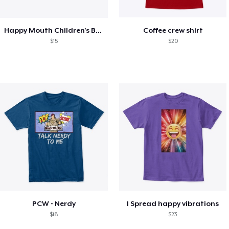
Happy Mouth Children's Book
Coffee crew shirt
$15
$20
PCW - Nerdy
I Spread happy vibrations
$18
$23