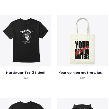
Nardwuar Tee! 2 Sided!
Your opinion matters, Just not to me!
$22
$20