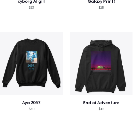
cyborg AI girl
Galaxy Print!
$23
$25
Aya 2057.
End of Adventure
$30
$46