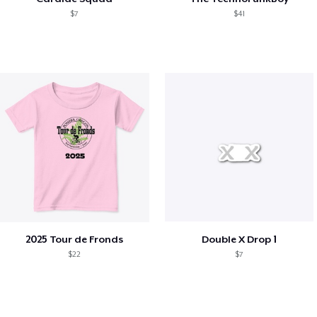
$7
$41
2025 Tour de Fronds
Double X Drop 1
$22
$7