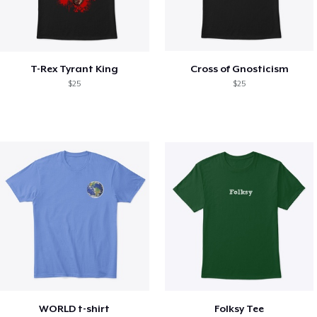
T-Rex Tyrant King
Cross of Gnosticism
$25
$25
WORLD t-shirt
Folksy Tee