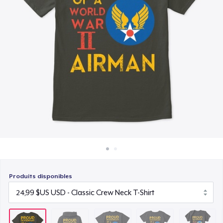
Comment ça marche
28,99 $US
Vendez partout
Women's Comfort Tee
Vendre n'importe quoi
25,99 $US
Baby Premium Onesie
18,99 $US
Classic Long Sleeve Tee
28,99 $US
Produits disponibles