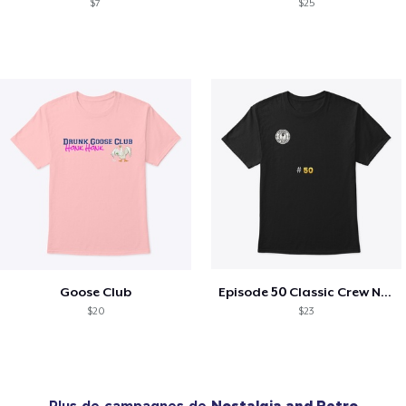
$7
$25
Goose Club
Episode 50 Classic Crew Neck T-Shirt
$20
$23
Plus de campagnes de
Nostalgia and Retro