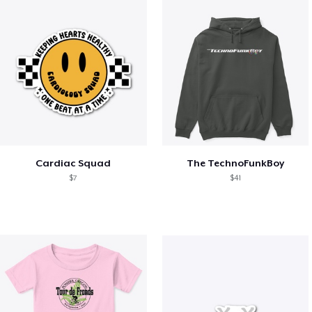
Cardiac Squad
The TechnoFunkBoy
$7
$41