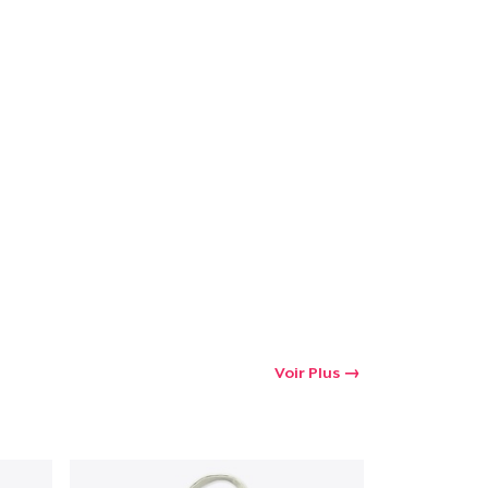
oir le Panier
Qté
 Achats
Voir Plus