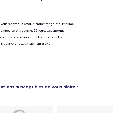
Si vous recevez un produit endommagé, mal imprimé
e ajouté au
Panier
V
 rembourserons dans les 30 jours. Cependant,
ne pouvons pas accepter les retours ou les
u si vous changez simplement d'avis.
Procéder à la
Continuer Mes
Vérification
Tote Bag
eations
susceptibles de vous plaire :
29,99 $US
Toddler Classic Tee
21,99 $US