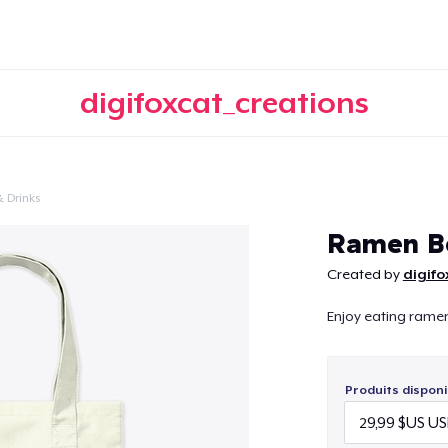
digifoxcat_creations
 Drinks
Continuer
Ramen B
Created by
digifo
Enjoy eating ramen w
Produits disponi