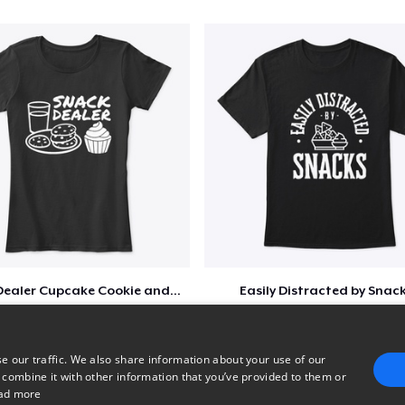
Women's Comfort Tee
25,99 $US
Kids Premium Tee
21,99 $US
Baby Premium Onesie
24,99 $US
Toddler Classic Tee
25,02 $US
Snack Dealer Cupcake Cookie and Milk
Easily Distracted by Snac
$20
$20
e our traffic. We also share information about your use of our
 combine it with other information that you’ve provided to them or
ad more