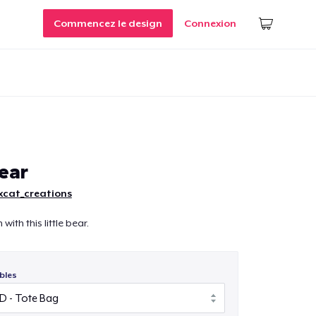
Commencez le design
Connexion
ear
xcat_creations
ith this little bear.
bles