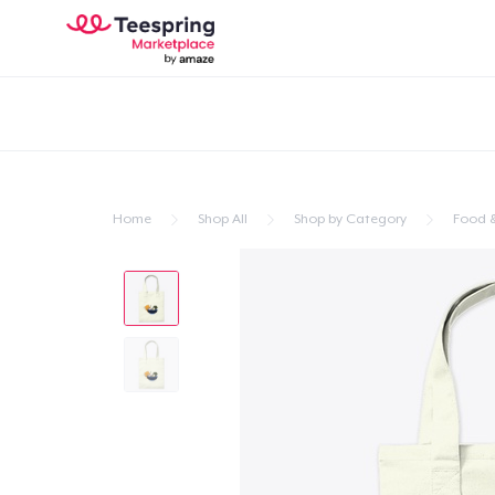
Home
Shop All
Shop by Category
Food &