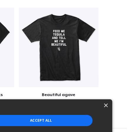
ks
Beautiful agave
$30
×
ACCEPT ALL