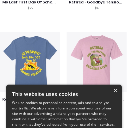
My Last First Day Of School Retiring
Retired - Goodbye Tension Hello Pension
$35
$16
×
This website uses cookies
Retirement 365 days of summer vacation
Retired and the happiest grandma ever
We use cookies to personalise content, ads and to analyse
$23
$22
our traffic. We also share information about your use of our
site with our advertising and analytics partners who may
combine it with other information that you’ve provided to
them or that they’ve collected from your use of their services.