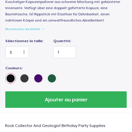
Comfort Colors 1717 | Classic Heavyweight T-Shirt
Kuscheliger Kapuzenpullover aus schwerer Mischung mit gebürsteter
Innenseite. Verfügt über eine doppelt gefütterte Kapuze, eine
24,99 $US
Beuteltasche, 1x1 Rippstrick mit Elasthan für Dehnbarkeit, einen
nahtlosen Körper und ein umweltfreundliches Abreißetikett
Classic Long Sleeve Tee
Montrer plus de détails
30,99 $US
Sélectionnez la taille:
Quantité:
Next Level 3600 | Premium Ring-Spun Cotton T-Shirt
24,99 $US
Couleurs:
Ajouter au panier
Rock Collector And Geologist Birthday Party Supplies