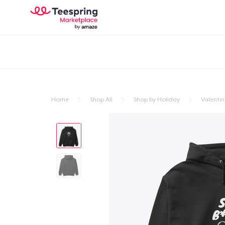
Home
Shop All
Shop by Holiday
Valentin