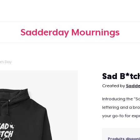
Sadderday Mournings
e's Day
Continuer
Sad B*tc
Created by
Sadde
Introducing the "S
lettering and a bro
your go-to for exp
Produits disponi