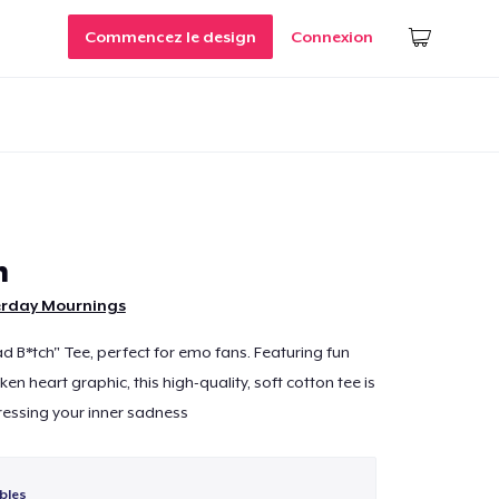
Commencez le design
Connexion
h
rday Mournings
ad B*tch" Tee, perfect for emo fans. Featuring fun
ken heart graphic, this high-quality, soft cotton tee is
ressing your inner sadness
bles