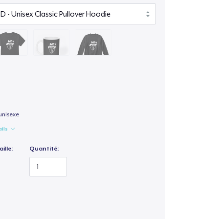
unisexe
ails
ille:
Quantité: