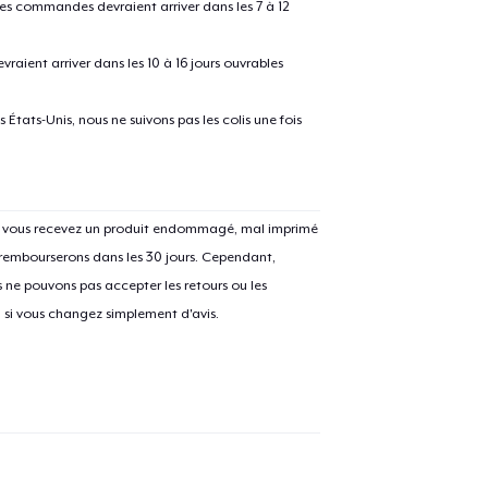
 les commandes devraient arriver dans les 7 à 12
raient arriver dans les 10 à 16 jours ouvrables
États-Unis, nous ne suivons pas les colis une fois
e ajouté au
Panier
V
Si vous recevez un produit endommagé, mal imprimé
 rembourserons dans les 30 jours. Cependant,
ne pouvons pas accepter les retours ou les
u si vous changez simplement d'avis.
Procéder à la
Continuer Mes
Vérification
Unisex Classic Pullover Hoodie
40,99 $US