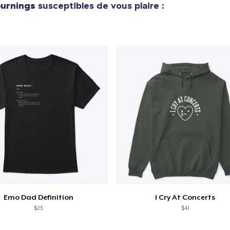
urnings
susceptibles de vous plaire :
Classic Crew Neck T-Shirt
22,99 $US
Mug
15,99 $US
Unisex Classic Crewneck Sweatshirt
32,99 $US
Next Level 3600 | Premium Ring-Spun Cotton T-Shirt
24,99 $US
Emo Dad Definition
I Cry At Concerts
$23
$41