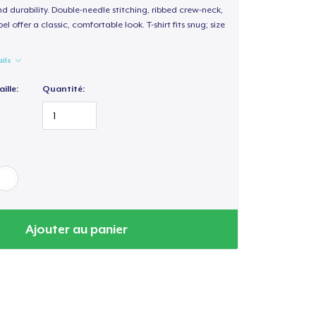
d durability. Double-needle stitching, ribbed crew-neck,
 offer a classic, comfortable look. T-shirt fits snug; size
ails
ille:
Quantité:
Ajouter au panier