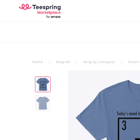
Home
Shop All
Shop by Category
Scienc