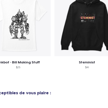
nkbot - Bill Making Stuff
Steminist
$25
$41
eptibles de vous plaire :