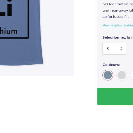
oz) for comfort an
and tear-away label
up for looser fit.
Montrer plus de dét
Sélectionnez la ta
Couleurs: