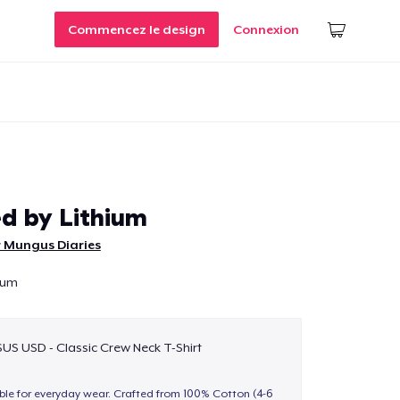
Commencez le design
Connexion
d by Lithium
 Mungus Diaries
ium
$US USD - Classic Crew Neck T-Shirt
able for everyday wear. Crafted from 100% Cotton (4-6