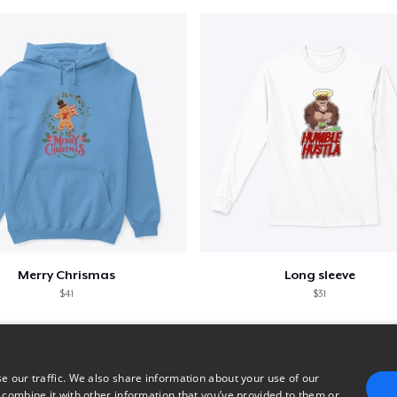
Merry Chrismas
Long sleeve
$41
$31
e our traffic. We also share information about your use of our
 combine it with other information that you’ve provided to them or