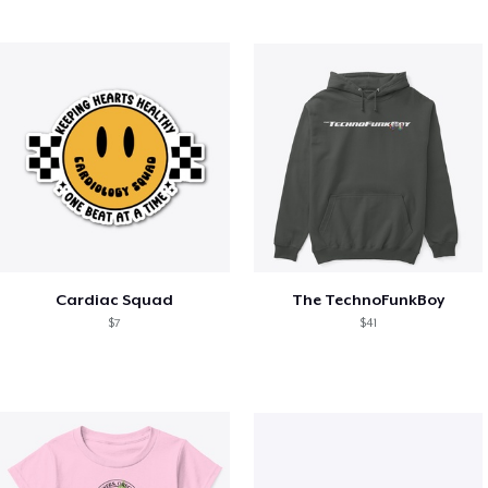
Cardiac Squad
The TechnoFunkBoy
$7
$41