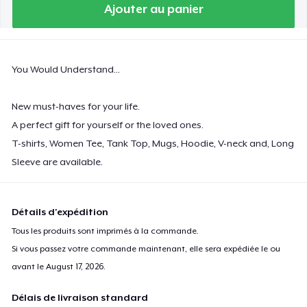
Ajouter au panier
Premium Tank Top
28,99 $US
Classic Long Sleeve Tee
You Would Understand...
32,99 $US
New must-haves for your life.
Next Level 3600 | Premium Ring-Spun Cotton T-Shirt
A perfect gift for yourself or the loved ones.
28,99 $US
T-shirts, Women Tee, Tank Top, Mugs, Hoodie, V-neck and, Long
Sleeve are available.
Premium V-Neck Tee
32,61 $US
Détails d'expédition
Tous les produits sont imprimés à la commande.
Si vous passez votre commande maintenant, elle sera expédiée le ou
avant le
August 17, 2026
.
Délais de livraison standard