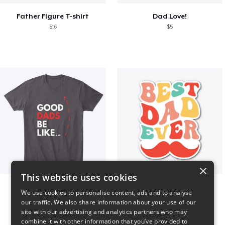
Father Figure T-shirt
Dad Love!
$16
$5
×
This website uses cookies
Good Dads Be Like...
Best Dad Ever!
We use cookies to personalise content, ads and to analyse
$35
$5
our traffic. We also share information about your use of our
site with our advertising and analytics partners who may
combine it with other information that you’ve provided to