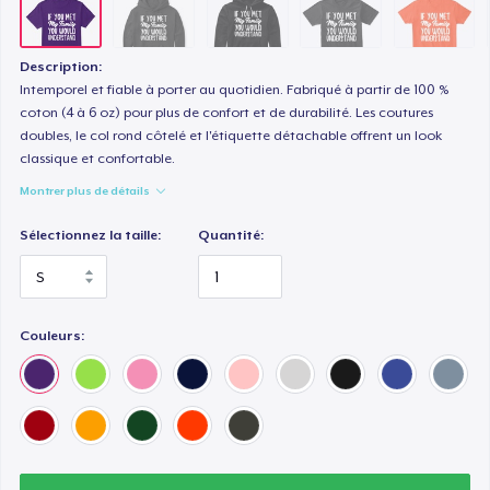
Premium V-Neck Tee
28,99 $US
Description:
Women's Premium V-Neck Tee
Intemporel et fiable à porter au quotidien. Fabriqué à partir de 100 %
coton (4 à 6 oz) pour plus de confort et de durabilité. Les coutures
28,99 $US
doubles, le col rond côtelé et l'étiquette détachable offrent un look
classique et confortable.
Premium Long Sleeve Tee
Montrer plus de détails
36,99 $US
Sélectionnez la taille:
Quantité:
Women's Comfort Tee
26,99 $US
Couleurs:
Classic Tank Top
26,99 $US
Women's Flowy Tank Top
27,99 $US